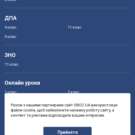
ДПА
4 клас
11 клас
9 клас
ЗНО
11 клас
Онлайн уроки
1 клас
7 клас
2 клас
8 клас
Разом з нашими партнерами сайт OBOZ.UA використовує
файли cookie, щоб забезпечити належну роботу сайту, а
3 клас
9 клас
контент та реклама відповідали вашим інтересам.
4 клас
10 клас
5 клас
11 клас
Прийняти