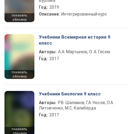
Бурлака
Год:
2019
Описание:
Интегрированный курс
показать
обложку
Учебники Всемирная история 9
класс
Авторы:
А.А. Мартынюк, О. А. Гисем
Год:
2017
показать
обложку
Учебники Биология 9 класс
Авторы:
Р.В. Шаламов, Г.А. Носов, О.А.
Литовченко, М.С. Калиберда
Год:
2017
показать
обложку