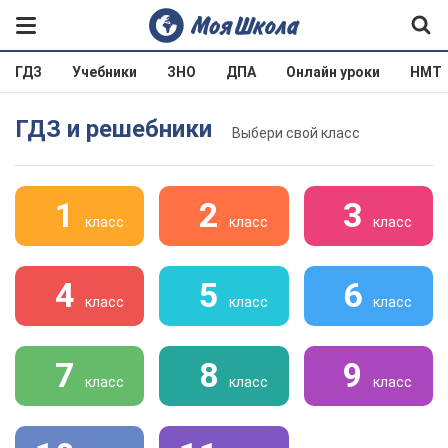
ГДЗ
Учебники
ЗНО
ДПА
Онлайн уроки
НМТ
ГДЗ и решебники
Выбери свой класс
1
2
3
класс
класс
класс
4
5
6
класс
класс
класс
7
8
9
класс
класс
класс