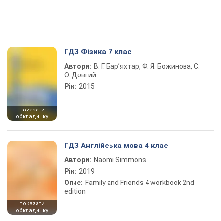
ГДЗ Фізика 7 клас
Автори:
В. Г. Бар’яхтар, Ф. Я. Божинова, С.
О. Довгий
Рік:
2015
показати
обкладинку
ГДЗ Англійська мова 4 клас
Автори:
Naomi Simmons
Рік:
2019
Опис:
Family and Friends 4 workbook 2nd
edition
показати
обкладинку