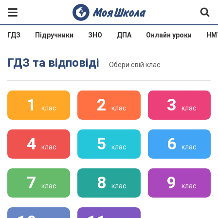
ГДЗ
Підручники
ЗНО
ДПА
Онлайн уроки
НМ
ГДЗ та відповіді
Обери свій клас
1
2
3
клас
клас
клас
4
5
6
клас
клас
клас
7
8
9
клас
клас
клас