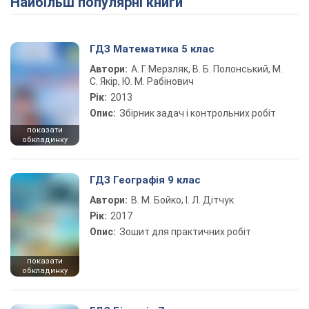
Найбільш популярні книги
Play Video
ГДЗ Математика 5 клас
Автори:
А. Г. Мерзляк, В. Б. Полонський, М.
С. Якір, Ю. М. Рабінович
Рік:
2013
Опис:
Збірник задач і контрольних робіт
показати
обкладинку
ГДЗ Географія 9 клас
Автори:
В. М. Бойко, І. Л. Дітчук
Рік:
2017
Опис:
Зошит для практичних робіт
показати
обкладинку