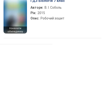
ГДЗ Біологія 7 клас
Автори:
В. І. Соболь
Рік:
2015
Опис:
Робочий зошит
показати
обкладинку