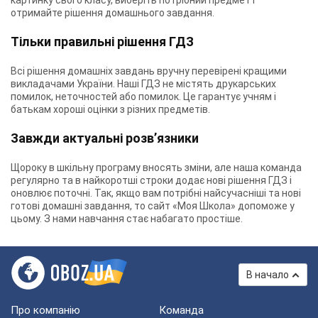
картинку свого класу, виберіть потрібний предмет і
отримайте рішення домашнього завдання.
Тільки правильні рішення ГДЗ
Всі рішення домашніх завдань вручну перевірені кращими
викладачами України. Наші ГДЗ не містять друкарських
помилок, неточностей або помилок. Це гарантує учням і
батькам хороші оцінки з різних предметів.
Завжди актуальні розв’язники
Щороку в шкільну програму вносять зміни, але наша команда
регулярно та в найкоротші строки додає нові рішення ГДЗ і
оновлює поточні. Так, якщо вам потрібні найсучасніші та нові
готові домашні завдання, то сайт «Моя Школа» допоможе у
цьому. З нами навчання стає набагато простіше.
В начало
Про компанію
Команда