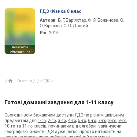
ГДЗ Фізика 8 клас
Автори:
В. Г. Бар’яхтар, Ф. Я. Божинова, О.
О. Кірюхіна, С. О. Довгий
Рік:
2016
показати
обкладинку
Головна
✅ ГДЗ ✅
Готові домашні завдання для 1-11 класу
Сьогодні всім бажаючим доступні ГДЗ по різним шкільним
предметам для
1-го
,
2-го
,
3-го
,
4-го
,
5-го
,
6-го
,
7-го
,
8-го
,
9-го
,
10-го
та
11-го
класів, починаючи від алгебри і закінчуючи
географією. Знайти ГДЗ дуже легко, просто натисніть на