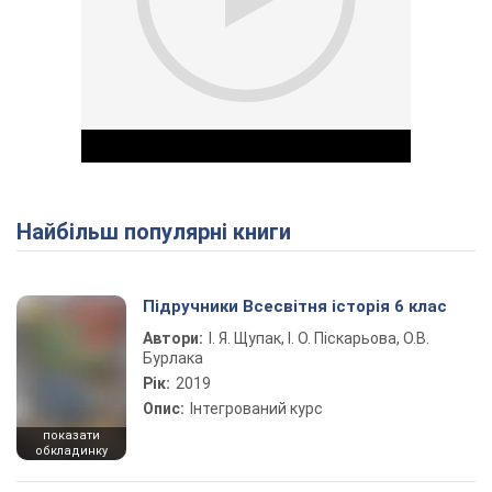
Найбільш популярні книги
Play Video
Підручники Всесвітня історія 6 клас
Автори:
І. Я. Щупак, І. О. Піскарьова, О.В.
Бурлака
Рік:
2019
Опис:
Інтегрований курс
показати
обкладинку