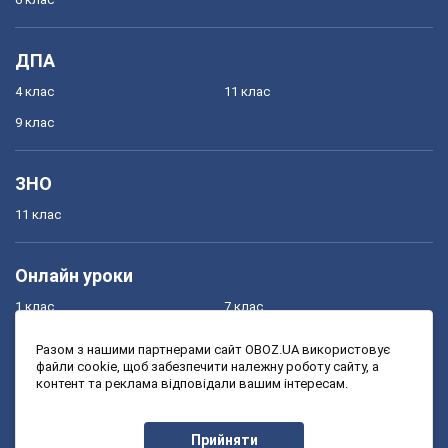
ДПА
4 клас
11 клас
9 клас
ЗНО
11 клас
Онлайн уроки
1 клас
7 клас
2 клас
8 клас
Разом з нашими партнерами сайт OBOZ.UA використовує
файли cookie, щоб забезпечити належну роботу сайту, а
3 клас
9 клас
контент та реклама відповідали вашим інтересам.
4 клас
10 клас
5 клас
11 клас
Прийняти