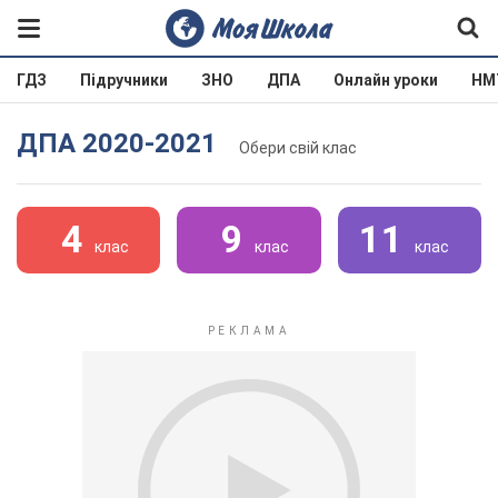
ГДЗ
Підручники
ЗНО
ДПА
Онлайн уроки
НМ
ДПА 2020-2021
Обери свій клас
4
9
11
клас
клас
клас