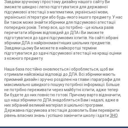
Завдяки зручному і простому дизайну нашого сайту Ви
зможете швидко і легко підготуватися для державної
підсумкової атестації з математики, української мови,
української літератури або будь-якого іншого предмету. У нас
Ви також може знайти збірники для підсумкової атестації
попередніх років. Тепер все, що потрібно - це кілька разів
перечитати збірник відповідей до ДПА і Ви зможете
підготуватися до здачі підсумкових іспитів. На сайті зібрані
збірники ДПА з найрізноманітніших шкільних предметів.
Завдяки цьому Ви можете в найкоротші терміни
підготуватися до здачі підсумкової атестації на кращі оцінки
з кожного предмету.
Наша база постійно оновлюється і обробляється, щоб ви
отримали найсвіжіші відповіді до ДПА. Всі збірники мають
приємний дизайн і зручно розділені на глави і параграфи для
максимально швидкого пошуку потрібної інформації. Більше
не потрібно переживати через майбутні іспити, адже тепер
Ви будете до них повністю готові. Причому варто відзначити,
що наші збірники по ДПА знадобляться Вам і надалі, адже в
них зібраний великий матеріал зі шкільної програми.
Державна підсумкова атестація дозволить Вам перевірити
рівень власних знань і успішно закінчити школу і здати
ЗНО
.