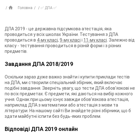
Головна
✅ ДПА ✅
ДПА 2019 - це державна підсумкова атестація, яка
проводиться у всіх школах України. Тестування з ДПА
проводиться в
4-му класі
,
9-му класі
і
11-му класі
. Залежно від
класу - тестування проводиться в різній формі і з різних
предметів.
Завдання ДПА 2018/2019
Оскільки зараз дуже важко знайти і купити приклади тестів
на ДПА, ми створили спеціальний збірник, який включає
подібні завдання. Зверніть увагу, що тести ДПА обов'язкові не
по всіх предметах. Є предмети, які даються на вибір кожного
учня. Однак при цьому існує завжди обов'язкова атестація,
наприклад ДПА з математики або атестація з мови та
літератури. На нашому сайті Ви знайдете різні збірники, що б
здати майбутні іспити без будь-яких проблем.
Відповіді ДПА 2019 онлайн