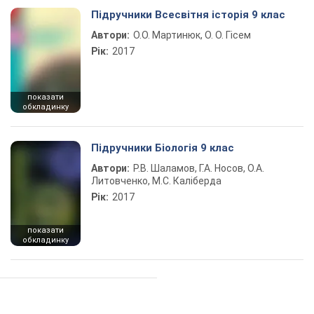
Підручники Всесвітня історія 9 клас
Автори:
О.О. Мартинюк, О. О. Гісем
Рік:
2017
показати
обкладинку
Підручники Біологія 9 клас
Автори:
Р.В. Шаламов, Г.А. Носов, О.А.
Литовченко, М.С. Каліберда
Рік:
2017
показати
обкладинку