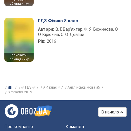
обкладинку
ГДЗ Фізика 8 клас
Автори:
В. Г. Бар’яхтар, Ф. Я. Божинова, О.
О. Кірюхіна, С. О. Довгий
Рік:
2016
показати
обкладинку
✅ ГДЗ ✅
⚡ 4 клас ⚡
Англійська мова ✍
Simmons 2019
В начало
Про компанію
Команда