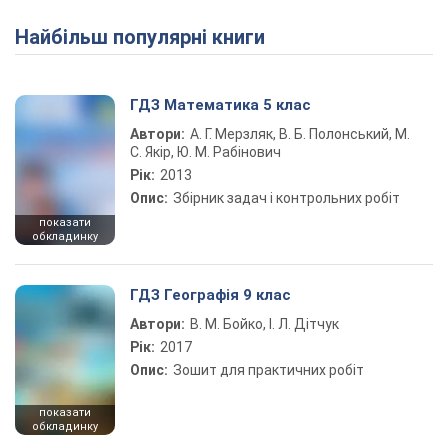
Найбільш популярні книги
ГДЗ Математика 5 клас
Автори:
А. Г. Мерзляк, В. Б. Полонський, М.
С. Якір, Ю. М. Рабінович
Рік:
2013
Опис:
Збірник задач і контрольних робіт
показати
обкладинку
ГДЗ Географія 9 клас
Автори:
В. М. Бойко, І. Л. Дітчук
Рік:
2017
Опис:
Зошит для практичних робіт
показати
обкладинку