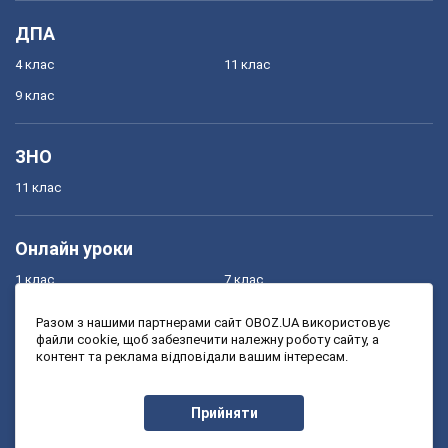
ДПА
4 клас
11 клас
9 клас
ЗНО
11 клас
Онлайн уроки
1 клас
7 клас
2 клас
8 клас
Разом з нашими партнерами сайт OBOZ.UA використовує
файли cookie, щоб забезпечити належну роботу сайту, а
3 клас
9 клас
контент та реклама відповідали вашим інтересам.
4 клас
10 клас
5 клас
11 клас
Прийняти
6 клас