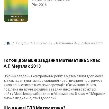
Рік:
2016
показати
обкладинку
✅ ГДЗ ✅
⚡ 5 клас ⚡
Математика ✍
Мерзляк 2013
Готові домашні завдання Математика 5 клас
А.Г. Мерзляк 2013
Збірник завдань і контрольних робіт з математики допоможе
діткам адаптуватися до складної нової шкільної програми, з
якою вони стикаються при переході в п'ятий клас. Книга
поділена на зручні розділи і завдяки лаконічній структурі
сайту МояШола розібратись в Математика 5 клас А.Г. Мерзляк
зможе як дитина, так і дорослий.
Що в книзі ГДЗ Математика?