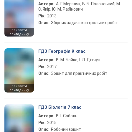
Автори:
А. Г. Мерзляк, В. Б. Полонський, М.
С. Якір, Ю. М. Рабінович
Рік:
2013
Опис:
Збірник задач і контрольних робіт
показати
обкладинку
ГДЗ Географія 9 клас
Автори:
В. М. Бойко, І. Л. Дітчук
Рік:
2017
Опис:
Зошит для практичних робіт
показати
обкладинку
ГДЗ Біологія 7 клас
Автори:
В. І. Соболь
Рік:
2015
Опис:
Робочий зошит