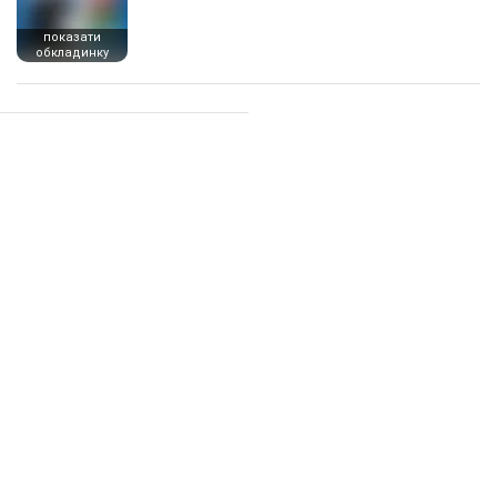
показати
обкладинку