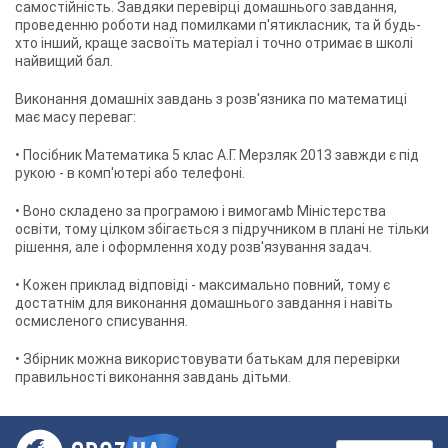
самостійність. Завдяки перевірці домашнього завдання,
проведенню роботи над помилками п'ятикласник, та й будь-
хто інший, краще засвоїть матеріал і точно отримає в школі
найвищий бал.
Виконання домашніх завдань з розв'язника по математиці
має масу переваг:
• Посібник Математика 5 клас А.Г. Мерзляк 2013 завжди є під
рукою - в комп'ютері або телефоні.
• Воно складено за програмою і вимогамb Міністерства
освіти, тому цілком збігається з підручником в плані не тільки
рішення, але і оформлення ходу розв'язування задач.
• Кожен приклад відповіді - максимально повний, тому є
достатнім для виконання домашнього завдання і навіть
осмисленого списування.
• Збірник можна використовувати батькам для перевірки
правильності виконання завдань дітьми.