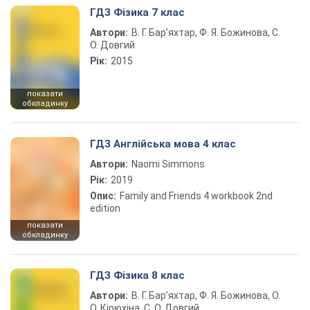
ГДЗ Фізика 7 клас
Автори:
В. Г. Бар’яхтар, Ф. Я. Божинова, С.
О. Довгий
Рік:
2015
показати
обкладинку
ГДЗ Англійська мова 4 клас
Автори:
Naomi Simmons
Рік:
2019
Опис:
Family and Friends 4 workbook 2nd
edition
показати
обкладинку
ГДЗ Фізика 8 клас
Автори:
В. Г. Бар’яхтар, Ф. Я. Божинова, О.
О. Кірюхіна, С. О. Довгий