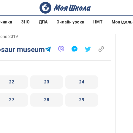
учники
ЗНО
ДПА
Онлайн уроки
НМТ
Моя їдаль
mons 2019
inosaur museum
22
23
24
27
28
29