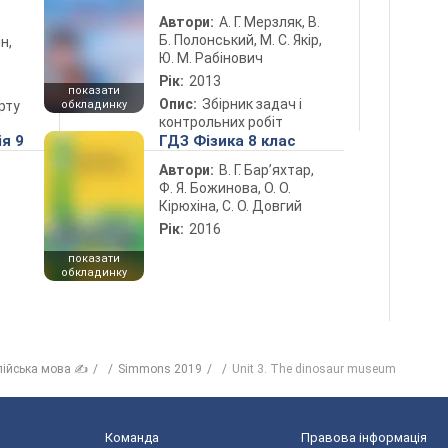
Автори:
А. Г. Мерзляк, В.
Б. Полонський, М. С. Якір,
н,
Ю. М. Рабінович
Рік:
2013
показати
Опис:
Збірник задач і
рту
обкладинку
контрольних робіт
ія 9
ГДЗ Фізика 8 клас
Автори:
В. Г. Бар’яхтар,
Ф. Я. Божинова, О. О.
Кірюхіна, С. О. Довгий
Рік:
2016
показати
обкладинку
лійська мова ✍
Simmons 2019
Unit 3. The dinosaur museum
Команда
Правова інформація