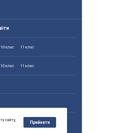
віти
10 клас
11 клас
10 клас
11 клас
у сайту,
10 клас
11 клас
Прийняти