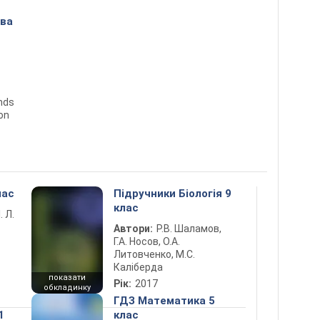
ова
ends
ion
лас
Підручники Біологія 9
клас
. Л.
Автори:
Р.В. Шаламов,
Г.А. Носов, О.А.
Литовченко, М.С.
Каліберда
показати
Рік:
2017
обкладинку
ГДЗ Математика 5
1
клас