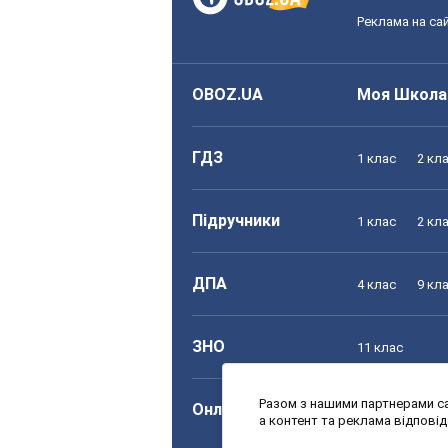
Реклама на сай
OBOZ.UA
Моя Школа
ГДЗ
1 клас
2 кл
Підручники
1 клас
2 кл
ДПА
4 клас
9 кл
ЗНО
11 клас
Разом з нашими партнерами са
Онлайн уроки
1 клас
2 кл
а контент та реклама відпові