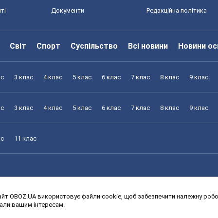
ті
Документи
Редакційна політика
Світ
Спорт
Суспільство
Всі новини
Новини ос
ас
3 клас
4 клас
5 клас
6 клас
7 клас
8 клас
9 клас
ас
3 клас
4 клас
5 клас
6 клас
7 клас
8 клас
9 клас
ас
11 клас
йт OBOZ.UA використовує файли cookie, щоб забезпечити належну робот
ас
3 клас
4 клас
5 клас
6 клас
7 клас
8 клас
9 клас
дали вашим інтересам.