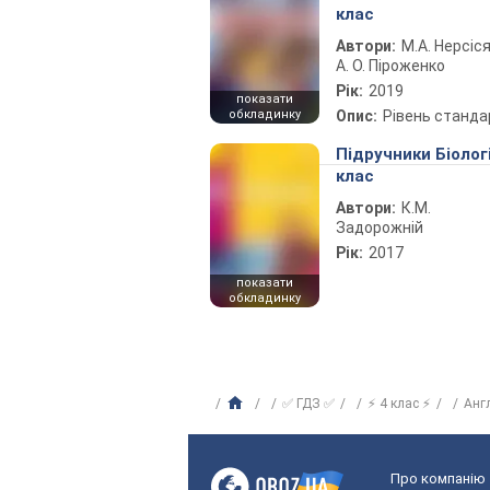
клас
Автори:
М.А. Нерсіся
А. О. Піроженко
Рік:
2019
показати
обкладинку
Опис:
Рівень станда
Підручники Біолог
клас
Автори:
К.М.
Задорожній
Рік:
2017
показати
обкладинку
✅ ГДЗ ✅
⚡ 4 клас ⚡
Анг
Про компанію