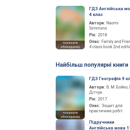
ГДЗ Англійська м
4 клас
Автори:
Naomi
Simmons
Рік:
2018
Опис:
Family and Fri
показати
4 class book 2nd edit
обкладинку
Найбільш популярні книги
ГДЗ Географія 9 к
Автори:
В. М. Бойко, І
Дітчук
Рік:
2017
Опис:
Зошит для
практичних робіт
показати
обкладинку
Підручники
Англійська мова 1