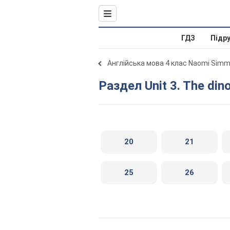
ГДЗ
Підр
Англійська мова 4 клас Naomi Sim
Раздел Unit 3. The d
20
21
25
26