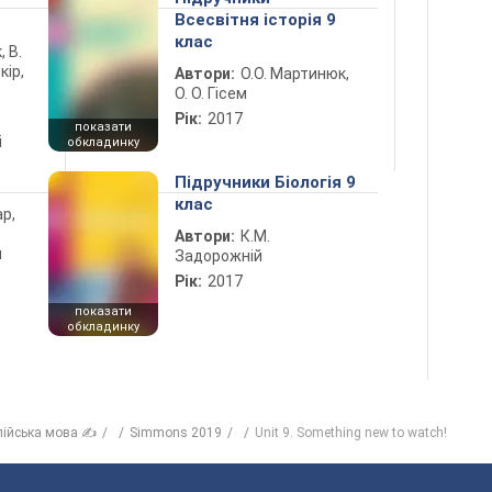
Всесвітня історія 9
клас
, В.
кір,
Автори:
О.О. Мартинюк,
О. О. Гісем
Рік:
2017
показати
і
обкладинку
Підручники Біологія 9
клас
ар,
Автори:
К.М.
й
Задорожній
Рік:
2017
показати
обкладинку
лійська мова ✍
Simmons 2019
Unit 9. Something new to watch!