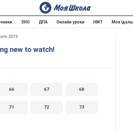
учники
ЗНО
ДПА
Онлайн уроки
НМТ
Моя їдаль
mons 2019
ing new to watch!
66
67
68
71
72
73