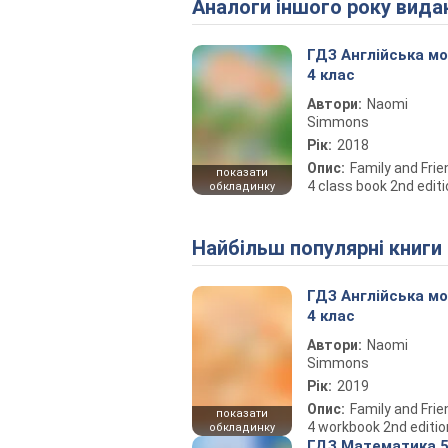
Аналоги іншого року вида
ГДЗ Англійська м
4 клас
Автори:
Naomi
Simmons
Рік:
2018
Опис:
Family and Fri
показати
4 class book 2nd edit
обкладинку
Найбільш популярні книги
ГДЗ Англійська м
4 клас
Автори:
Naomi
Simmons
Рік:
2019
Опис:
Family and Fri
показати
4 workbook 2nd editio
обкладинку
ГДЗ Математика 