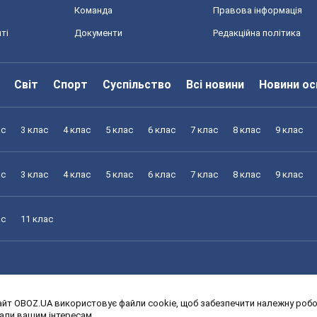
Команда
Правова інформація
ті
Документи
Редакційна політика
Світ
Спорт
Суспільство
Всі новини
Новини ос
ас
3 клас
4 клас
5 клас
6 клас
7 клас
8 клас
9 клас
ас
3 клас
4 клас
5 клас
6 клас
7 клас
8 клас
9 клас
ас
11 клас
йт OBOZ.UA використовує файли cookie, щоб забезпечити належну робот
ас
3 клас
4 клас
5 клас
6 клас
7 клас
8 клас
9 клас
дали вашим інтересам.