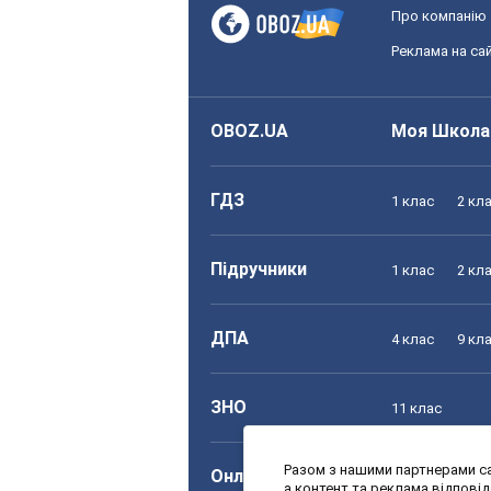
Про компанію
Реклама на сай
OBOZ.UA
Моя Школа
ГДЗ
1 клас
2 кл
Підручники
1 клас
2 кл
ДПА
4 клас
9 кл
ЗНО
11 клас
Разом з нашими партнерами са
Онлайн уроки
1 клас
2 кл
а контент та реклама відпові