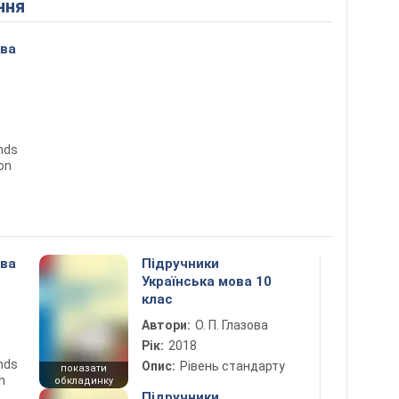
ння
ова
ends
ion
ова
Підручники
Українська мова 10
клас
Автори:
О. П. Глазова
Рік:
2018
ends
Опис:
Рівень стандарту
показати
n
обкладинку
5
Підручники