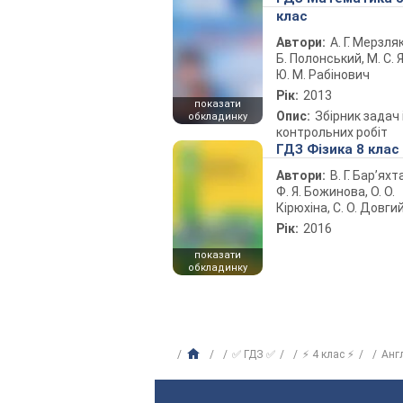
клас
Автори:
А. Г. Мерзляк
Б. Полонський, М. С. Я
Ю. М. Рабінович
Рік:
2013
показати
Опис:
Збірник задач 
обкладинку
контрольних робіт
ГДЗ Фізика 8 клас
Автори:
В. Г. Бар’яхт
Ф. Я. Божинова, О. О.
Кірюхіна, С. О. Довги
Рік:
2016
показати
обкладинку
✅ ГДЗ ✅
⚡ 4 клас ⚡
Анг