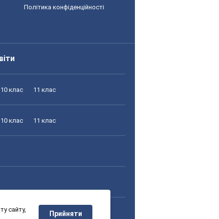
Політика конфіденційності
віти
10 клас
11 клас
10 клас
11 клас
у сайту,
10 клас
11 клас
Прийняти