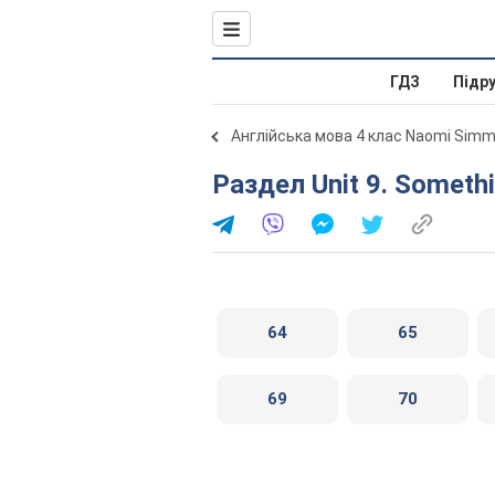
ГДЗ
Підр
Англійська мова 4 клас Naomi Sim
Раздел Unit 9. Someth
64
65
69
70