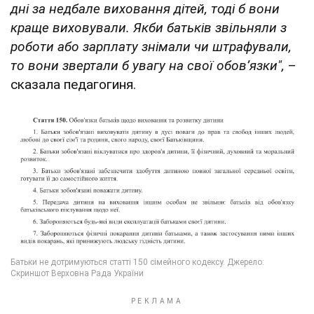
дні за недбале виховання дітей, тоді б вони
краще виховували. Якби батьків звільняли з
роботи або зарплату знімали чи штрафували,
то вони звертали б увагу на свої обовʼязки",
–
сказала педагогиня.