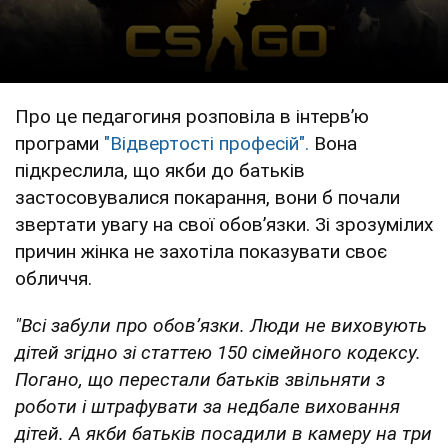
Про це педагогиня розповіла в інтервʼю
програми
"Відвертості професій".
Вона
підкреслила, що якби до батьків
застосовувалися покарання, вони б почали
звертати увагу на свої обовʼязки. Зі зрозумілих
причин жінка не захотіла показувати своє
обличчя.
"Всі забули про обовʼязки. Люди не виховують
дітей згідно зі статтею 150 сімейного кодексу.
Погано, що перестали батьків звільняти з
роботи і штрафувати за недбале виховання
дітей. А якби батьків посадили в камеру на три