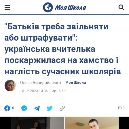
"Батьків треба звільняти
або штрафувати":
українська вчителька
поскаржилася на хамство і
наглість сучасних школярів
Ольга Випирайленко
Моя Школа
18.12.2023 14:36
6,6 т.
0
РУС