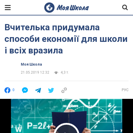
Вчителька придумала
способи економії для школи
і всіх вразила
Моя Школа
21.05.2019 12:32
4,3 т.
0
РУС