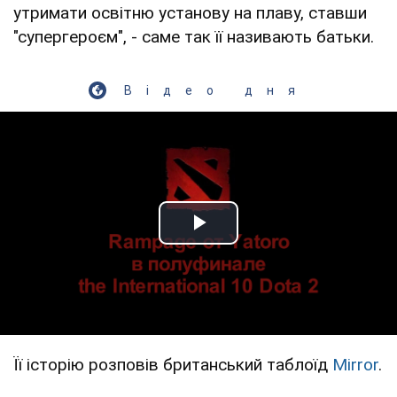
утримати освітню установу на плаву, ставши
"супергероєм", - саме так її називають батьки.
Відео дня
Play Video
Її історію розповів британський таблоїд
Mirror
.