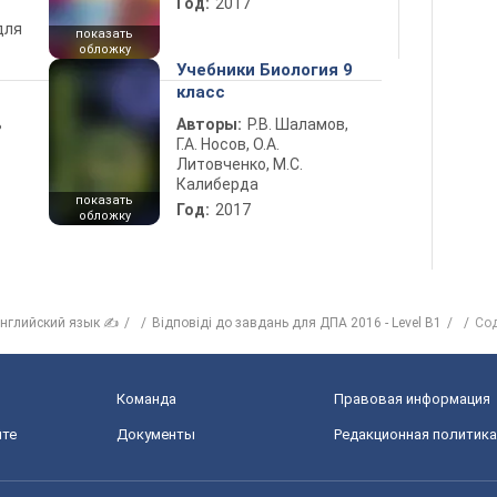
Год:
2017
для
показать
обложку
Учебники Биология 9
класс
ь
Авторы:
Р.В. Шаламов,
Г.А. Носов, О.А.
Литовченко, М.С.
Калиберда
показать
Год:
2017
обложку
нглийский язык ✍
Відповіді до завдань для ДПА 2016 - Level B1
Со
Команда
Правовая информация
йте
Документы
Редакционная политика