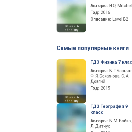
Авторы:
H.Q. Mitchel
Год:
2016
Описание:
Level B2
показать
обложку
Самые популярные книги
ГДЗ Физика 7 кла
Авторы:
В. Г. Барьях
Ф. Я. Божинова, С. А.
Довгий
Год:
2015
показать
обложку
ГДЗ География 9
класс
Авторы:
В. М. Бойко,
Л. Дитчук