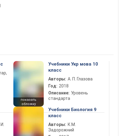
l
сс
Учебники Укр мова 10
класс
тар,
Авторы:
А. П. Глазова
Год:
2018
Описание:
Уровень
стандарта
показать
обложку
Учебники Биология 9
класс
 И.
Авторы:
К.М.
Задорожний