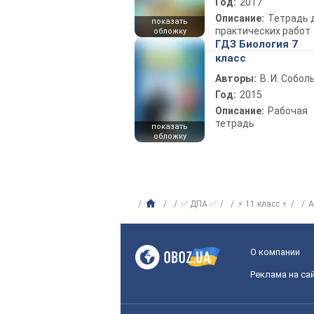
Год:
2017
Описание:
Тетрадь 
показать
практических работ
обложку
ГДЗ Биология 7
класс
Авторы:
В. И. Собол
Год:
2015
Описание:
Рабочая
тетрадь
показать
обложку
✅ ДПА ✅
⚡ 11 класс ⚡
А
О компании
Реклама на са