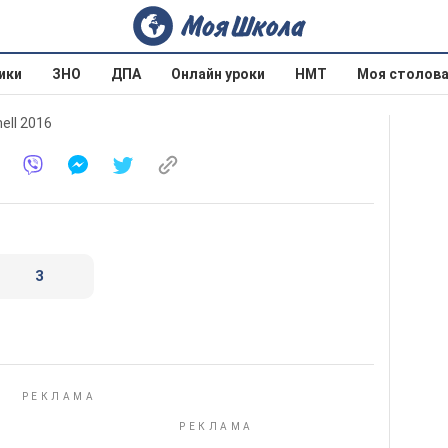
ики
ЗНО
ДПА
Онлайн уроки
НМТ
Моя столов
ell 2016
3