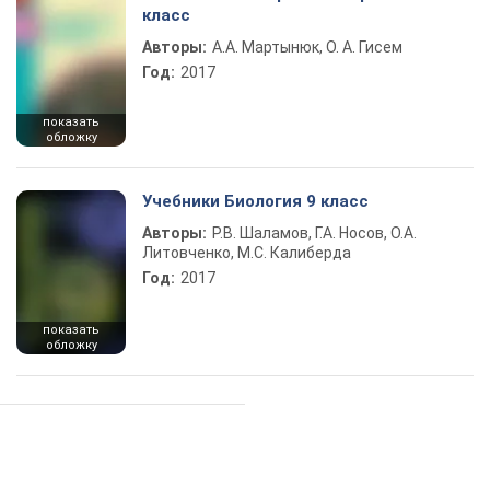
класс
Авторы:
А.А. Мартынюк, О. А. Гисем
Год:
2017
показать
обложку
Учебники Биология 9 класс
Авторы:
Р.В. Шаламов, Г.А. Носов, О.А.
Литовченко, М.С. Калиберда
Год:
2017
показать
обложку