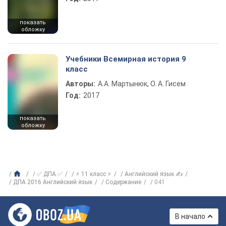
показать
обложку
Учебники Всемирная история 9
класс
Авторы:
А.А. Мартынюк, О. А. Гисем
Год:
2017
показать
обложку
✅ ДПА ✅
⚡ 11 класс ⚡
Английский язык ✍
ДПА 2016 Английский язык
Содержание
041
В начало