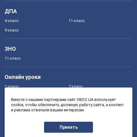
ДПА
4 класс
11 класс
9 класс
ЗНО
11 класс
Онлайн уроки
1 класс
7 класс
2 класс
8 класс
Вместе с нашими партнерами сайт OBOZ.UA использует
cookie, чтобы обеспечить должную работу сайта, а контент
3 класс
9 класс
и реклама отвечали вашим интересам.
4 класс
10 класс
5 класс
11 класс
Принять
6 класс