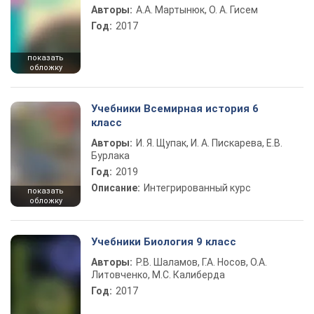
Авторы:
А.А. Мартынюк, О. А. Гисем
Год:
2017
показать
обложку
Учебники Всемирная история 6
класс
Авторы:
И. Я. Щупак, И. А. Пискарева, Е.В.
Бурлака
Год:
2019
Описание:
Интегрированный курс
показать
обложку
Учебники Биология 9 класс
Авторы:
Р.В. Шаламов, Г.А. Носов, О.А.
Литовченко, М.С. Калиберда
Год:
2017