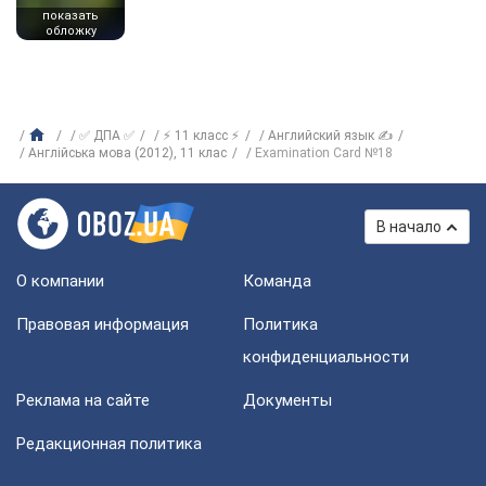
показать
обложку
✅ ДПА ✅
⚡ 11 класс ⚡
Английский язык ✍
Англійська мова (2012), 11 клас
Examination Card №18
В начало
О компании
Команда
Правовая информация
Политика
конфиденциальности
Реклама на сайте
Документы
Редакционная политика