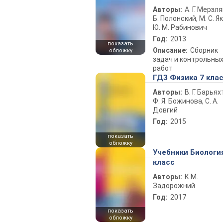
Авторы:
А. Г. Мерзля
Б. Полонский, М. С. Як
Ю. М. Рабинович
Год:
2013
показать
Описание:
Сборник
обложку
задач и контрольны
работ
ГДЗ Физика 7 кла
Авторы:
В. Г. Барьях
Ф. Я. Божинова, С. А.
Довгий
Год:
2015
показать
обложку
Учебники Биологи
класс
Авторы:
К.М.
Задорожний
Год:
2017
показать
обложку