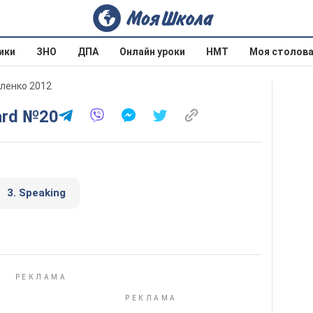
ики
ЗНО
ДПА
Онлайн уроки
НМТ
Моя столов
аленко 2012
ard №20
3. Speaking