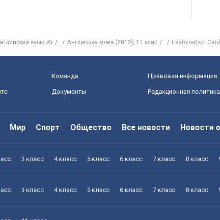
нглийский язык ✍
Англійська мова (2012), 11 клас
Examination Car
Команда
Правовая информация
йте
Документы
Редакционная политика
Мир
Спорт
Общество
Все новости
Новости 
ласс
3 класс
4 класс
5 класс
6 класс
7 класс
8 класс
ласс
3 класс
4 класс
5 класс
6 класс
7 класс
8 класс