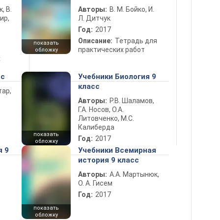
к, В.
Авторы:
В. М. Бойко, И.
ир,
Л. Дитчук
Год:
2017
Описание:
Тетрадь для
показать
практических работ
обложку
х
сс
Учебники Биология 9
класс
тар,
Авторы:
Р.В. Шаламов,
Г.А. Носов, О.А.
Литовченко, М.С.
Калиберда
показать
Год:
2017
обложку
я 9
Учебники Всемирная
история 9 класс
Авторы:
А.А. Мартынюк,
О. А. Гисем
Год:
2017
показать
обложку