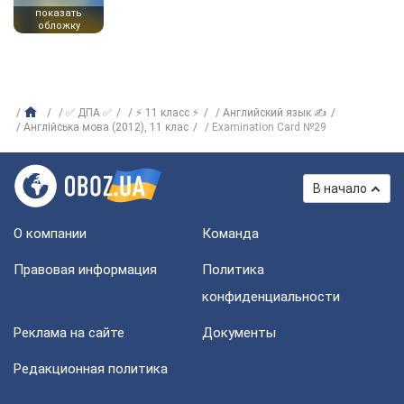
показать
обложку
✅ ДПА ✅
⚡ 11 класс ⚡
Английский язык ✍
Англійська мова (2012), 11 клас
Examination Card №29
В начало
О компании
Команда
Правовая информация
Политика
конфиденциальности
Реклама на сайте
Документы
Редакционная политика