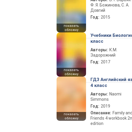
Ф. Я. Божинова, С. А.
Довгий
Год:
2015
показать
обложку
Учебники Биологи
класс
Авторы:
К.М.
Задорожний
Год:
2017
показать
обложку
ГДЗ Английский я
4 класс
Авторы:
Naomi
Simmons
Год:
2019
Описание:
Family an
показать
Friends 4 workbook 2
обложку
edition