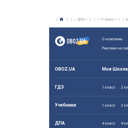
✅ ДПА ✅
⚡ 11 класс ⚡
А
О компании
Реклама на са
OBOZ.UA
Моя Школа
ГДЗ
1 класс
2 к
Учебники
1 класс
2 к
ДПА
4 класс
9 к