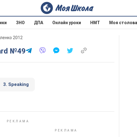
ики
ЗНО
ДПА
Онлайн уроки
НМТ
Моя столов
аленко 2012
ard №49
3. Speaking