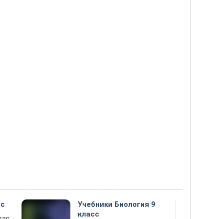
сс
Учебники Биология 9
класс
тар,