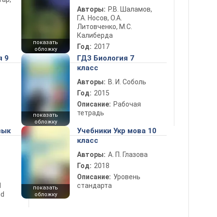
Авторы:
Р.В. Шаламов,
Г.А. Носов, О.А.
Литовченко, М.С.
Калиберда
показать
Год:
2017
обложку
я 9
ГДЗ Биология 7
класс
Авторы:
В. И. Соболь
Год:
2015
Описание:
Рабочая
тетрадь
показать
обложку
зык
Учебники Укр мова 10
класс
Авторы:
А. П. Глазова
Год:
2018
Описание:
Уровень
d
стандарта
показать
nd
обложку