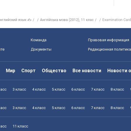
нглийский язык ✍
Англійська мова (2012), 11 клас
Examination Car
Команда
Правовая информация
йте
Документы
Редакционная политика
Мир
Спорт
Общество
Все новости
Новости 
ласс
3 класс
4 класс
5 класс
6 класс
7 класс
8 класс
ласс
3 класс
4 класс
5 класс
6 класс
7 класс
8 класс
ласс
11 класс