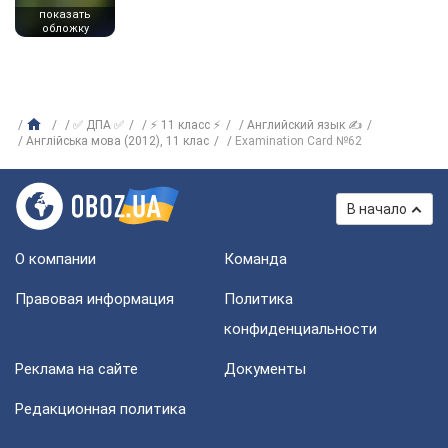
показать
обложку
✅ ДПА ✅
⚡ 11 класс ⚡
Английский язык ✍
Англійська мова (2012), 11 клас
Examination Card №62
В начало
О компании
Команда
Правовая информация
Политика
конфиденциальности
Реклама на сайте
Документы
Редакционная политика