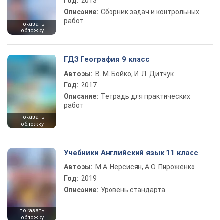
Год:
2013
Описание:
Сборник задач и контрольных
работ
показать
обложку
ГДЗ География 9 класс
Авторы:
В. М. Бойко, И. Л. Дитчук
Год:
2017
Описание:
Тетрадь для практических
работ
показать
обложку
Учебники Английский язык 11 класс
Авторы:
М.А. Нерсисян, А.О. Пироженко
Год:
2019
Описание:
Уровень стандарта
показать
обложку