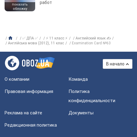
работ
показать
обложку
✅ ДПА ✅
⚡ 11 класс ⚡
Английский язык ✍
Англійська мова (2012), 11 клас
Examination Card №63
В начало
О компании
Команда
Правовая информация
Политика
конфиденциальности
Реклама на сайте
Документы
Редакционная политика