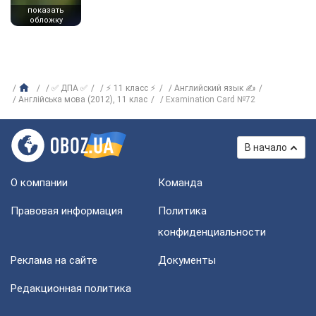
показать
обложку
✅ ДПА ✅
⚡ 11 класс ⚡
Английский язык ✍
Англійська мова (2012), 11 клас
Examination Card №72
В начало
О компании
Команда
Правовая информация
Политика
конфиденциальности
Реклама на сайте
Документы
Редакционная политика