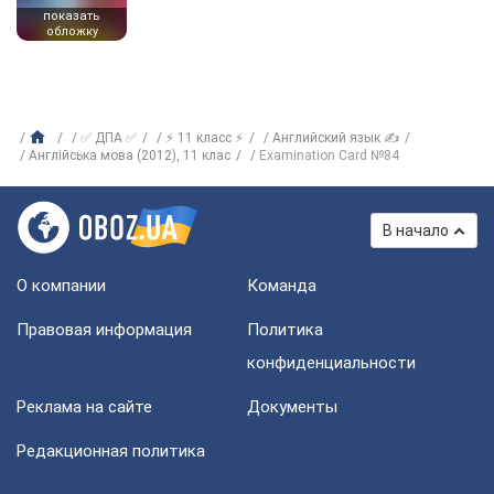
показать
обложку
✅ ДПА ✅
⚡ 11 класс ⚡
Английский язык ✍
Англійська мова (2012), 11 клас
Examination Card №84
В начало
О компании
Команда
Правовая информация
Политика
конфиденциальности
Реклама на сайте
Документы
Редакционная политика