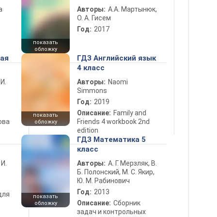
а
Авторы:
А.А. Мартынюк,
О. А. Гисем
Год:
2017
показать
обложку
ная
ГДЗ Английский язык
4 класс
 И.
Авторы:
Naomi
Simmons
Год:
2019
Описание:
Family and
показать
ова
Friends 4 workbook 2nd
обложку
edition
ГДЗ Математика 5
класс
 И.
Авторы:
А. Г. Мерзляк, В.
Б. Полонский, М. С. Якир,
Ю. М. Рабинович
Год:
2013
для
показать
Описание:
Сборник
обложку
задач и контрольных