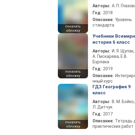
Авторы:
А. П. Глазов
Год:
2018
Описание:
Уровень
стандарта
показать
обложку
Учебники Всемир
история 6 класс
Авторы:
И. Я. Щупак,
А. Пискарева, Е.В.
Бурлака
Год:
2019
показать
Описание:
Интегрир
обложку
нный курс
ГДЗ География 9
класс
Авторы:
В. М. Бойко,
Л. Дитчук
Год:
2017
Описание:
Тетрадь 
показать
практических работ
обложку