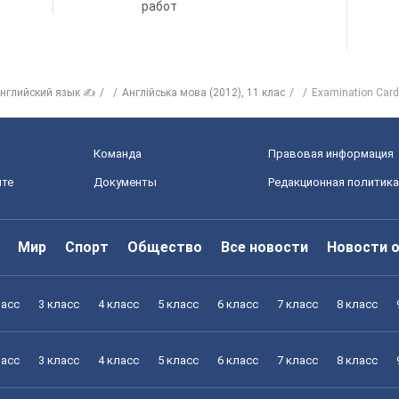
работ
нглийский язык ✍
Англійська мова (2012), 11 клас
Examination Car
Команда
Правовая информация
йте
Документы
Редакционная политика
Мир
Спорт
Общество
Все новости
Новости 
ласс
3 класс
4 класс
5 класс
6 класс
7 класс
8 класс
ласс
3 класс
4 класс
5 класс
6 класс
7 класс
8 класс