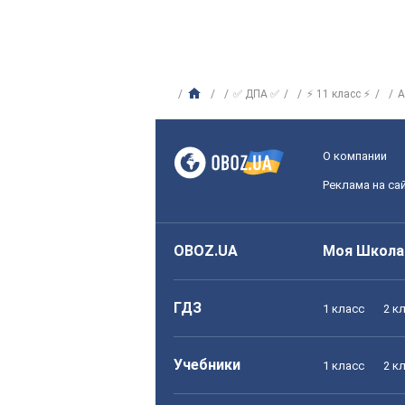
✅ ДПА ✅
⚡ 11 класс ⚡
А
О компании
Реклама на са
OBOZ.UA
Моя Школа
ГДЗ
1 класс
2 к
Учебники
1 класс
2 к