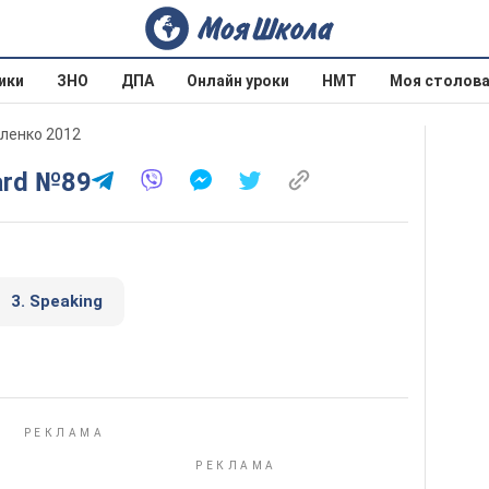
ики
ЗНО
ДПА
Онлайн уроки
НМТ
Моя столов
аленко 2012
ard №89
3. Speaking