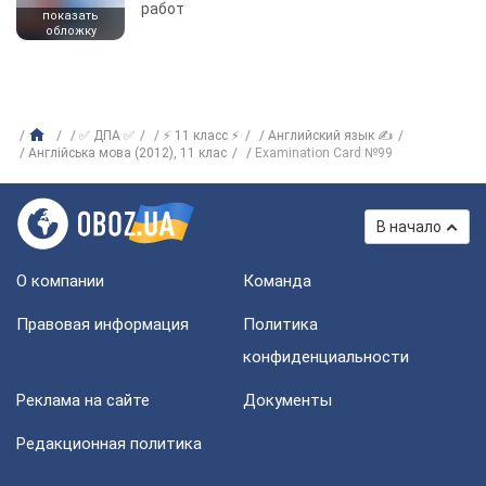
работ
показать
обложку
✅ ДПА ✅
⚡ 11 класс ⚡
Английский язык ✍
Англійська мова (2012), 11 клас
Examination Card №99
В начало
О компании
Команда
Правовая информация
Политика
конфиденциальности
Реклама на сайте
Документы
Редакционная политика