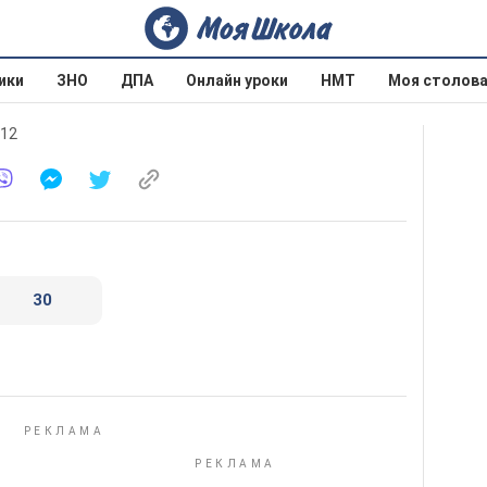
ики
ЗНО
ДПА
Онлайн уроки
НМТ
Моя столов
012
30