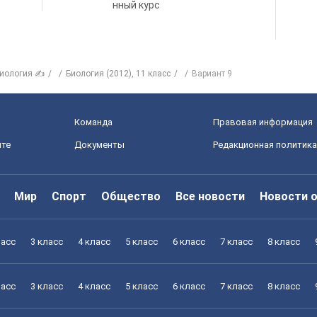
нный курс
иология ✍
Биология (2012), 11 класс
Вариант 9
Команда
Правовая информация
йте
Документы
Редакционная политика
Мир
Спорт
Общество
Все новости
Новости 
ласс
3 класс
4 класс
5 класс
6 класс
7 класс
8 класс
ласс
3 класс
4 класс
5 класс
6 класс
7 класс
8 класс