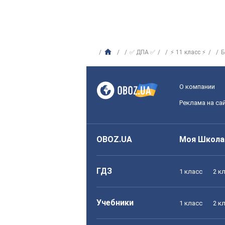
✅ ДПА ✅
⚡ 11 класс ⚡
Б
О компании
Реклама на са
OBOZ.UA
Моя Школа
ГДЗ
1 класс
2 к
Учебники
1 класс
2 к