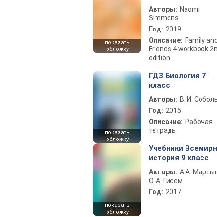
Авторы:
Naomi
Simmons
Год:
2019
Описание:
Family an
показать
Friends 4 workbook 2
обложку
edition
ГДЗ Биология 7
класс
Авторы:
В. И. Собол
Год:
2015
Описание:
Рабочая
тетрадь
показать
обложку
Учебники Всемир
история 9 класс
Авторы:
А.А. Марты
О. А. Гисем
Год:
2017
показать
обложку