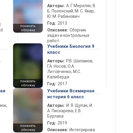
Авторы:
А. Г. Мерзляк, В.
Б. Полонский, М. С. Якир,
Ю. М. Рабинович
Год:
2013
d
показать
nd
Описание:
Сборник
обложку
задач и контрольных
работ
Учебники Биология 9
класс
ь
Авторы:
Р.В. Шаламов,
Г.А. Носов, О.А.
Литовченко, М.С.
Калиберда
показать
Год:
2017
обложку
ная
Учебники Всемирная
история 6 класс
нюк,
Авторы:
И. Я. Щупак, И.
А. Пискарева, Е.В.
Бурлака
Год:
2019
показать
Описание:
Интегрирова
обложку