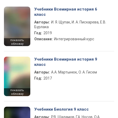
Учебники Всемирная история 6
класс
Авторы:
И. Я. Щупак, И. А. Пискарева, Е.В.
Бурлака
Год:
2019
Описание:
Интегрированный курс
показать
обложку
Учебники Всемирная история 9
класс
Авторы:
А.А. Мартынюк, О. А. Гисем
Год:
2017
показать
обложку
Учебники Биология 9 класс
Авторы:
Р.В. Шаламов, Г.А. Носов, О.А.