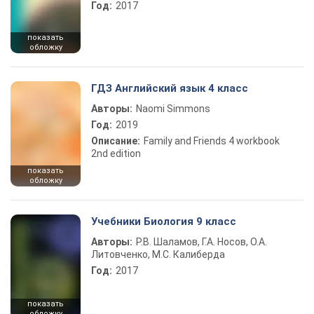
Год:
2017
показать
обложку
ГДЗ Английский язык 4 класс
Авторы:
Naomi Simmons
Год:
2019
Описание:
Family and Friends 4 workbook
2nd edition
показать
обложку
Учебники Биология 9 класс
Авторы:
Р.В. Шаламов, Г.А. Носов, О.А.
Литовченко, М.С. Калиберда
Год:
2017
показать
обложку