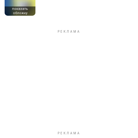
показать
обложку