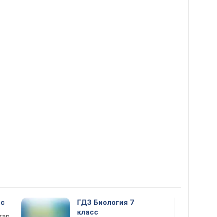
сс
ГДЗ Биология 7
класс
тар,