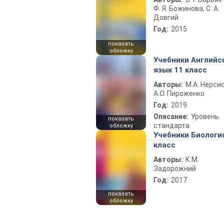
Ф. Я. Божинова, С. А.
Довгий
Год:
2015
показать
обложку
Учебники Английс
язык 11 класс
Авторы:
М.А. Нерсис
А.О. Пироженко
Год:
2019
Описание:
Уровень
показать
стандарта
обложку
Учебники Биологи
класс
Авторы:
К.М.
Задорожний
Год:
2017
показать
обложку