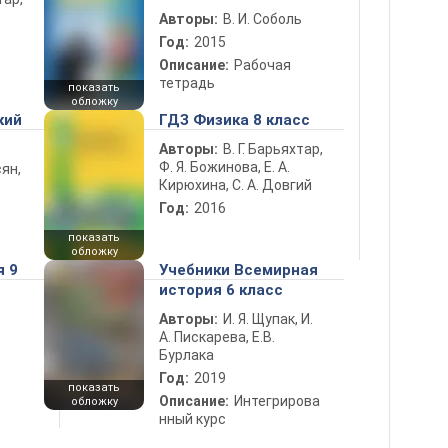
Авторы:
В. И. Соболь
Год:
2015
Описание:
Рабочая
тетрадь
показать
обложку
кий
ГДЗ Физика 8 класс
Авторы:
В. Г. Барьяхтар,
Ф. Я. Божинова, Е. А.
ян,
Кирюхина, С. А. Довгий
Год:
2016
показать
обложку
я 9
Учебники Всемирная
история 6 класс
Авторы:
И. Я. Щупак, И.
А. Пискарева, Е.В.
Бурлака
Год:
2019
показать
Описание:
Интегрирова
обложку
нный курс