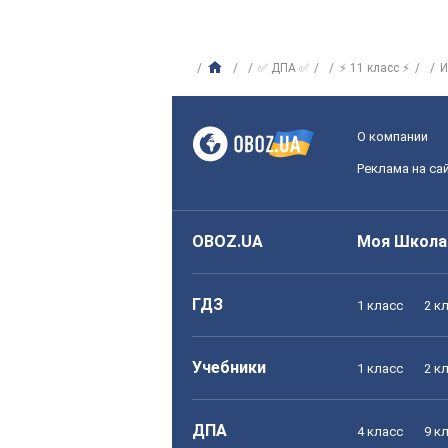
✅ ДПА ✅
⚡ 11 класс ⚡
И
О компании
Реклама на са
OBOZ.UA
Моя Школа
ГДЗ
1 класс
2 к
Учебники
1 класс
2 к
ДПА
4 класс
9 к