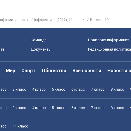
нформатика ✍
Інформатика (2012), 11 клас
Вариант 19
Команда
Правовая информация
йте
Документы
Редакционная политика
Мир
Спорт
Общество
Все новости
Новости 
ласс
3 класс
4 класс
5 класс
6 класс
7 класс
8 класс
ласс
3 класс
4 класс
5 класс
6 класс
7 класс
8 класс
ласс
11 класс