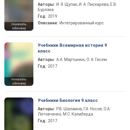
Авторы:
И. Я. Щупак, И. А. Пискарева, Е.В.
Бурлака
Год:
2019
Описание:
Интегрированный курс
показать
обложку
Учебники Всемирная история 9
класс
Авторы:
А.А. Мартынюк, О. А. Гисем
Год:
2017
показать
обложку
Учебники Биология 9 класс
Авторы:
Р.В. Шаламов, Г.А. Носов, О.А.
Литовченко, М.С. Калиберда
Год:
2017