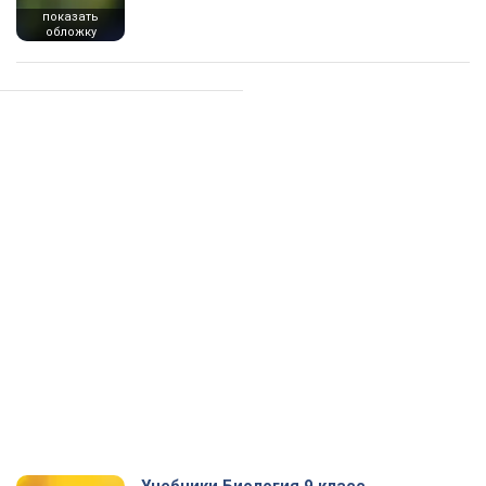
показать
обложку