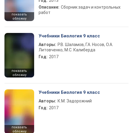
Год:
2013
Описание:
Сборник задач и контрольных
работ
показать
обложку
Учебники Биология 9 класс
Авторы:
Р.В. Шаламов, Г.А. Носов, О.А.
Литовченко, М.С. Калиберда
Год:
2017
показать
обложку
Учебники Биология 9 класс
Авторы:
К.М. Задорожний
Год:
2017
показать
обложку