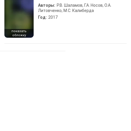
Авторы:
Р.В. Шаламов, Г.А. Носов, О.А.
Литовченко, М.С. Калиберда
Год:
2017
показать
обложку