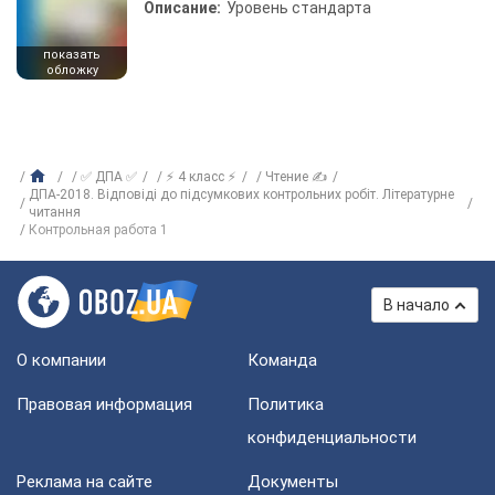
Описание:
Уровень стандарта
показать
обложку
✅ ДПА ✅
⚡ 4 класс ⚡
Чтение ✍
ДПА-2018. Відповіді до підсумкових контрольних робіт. Літературне
читання
Контрольная работа 1
В начало
О компании
Команда
Правовая информация
Политика
конфиденциальности
Реклама на сайте
Документы