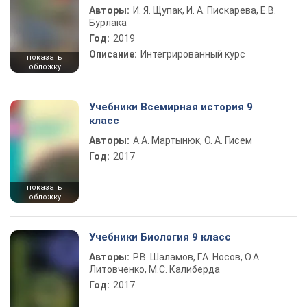
Авторы:
И. Я. Щупак, И. А. Пискарева, Е.В.
Бурлака
Год:
2019
Описание:
Интегрированный курс
показать
обложку
Учебники Всемирная история 9
класс
Авторы:
А.А. Мартынюк, О. А. Гисем
Год:
2017
показать
обложку
Учебники Биология 9 класс
Авторы:
Р.В. Шаламов, Г.А. Носов, О.А.
Литовченко, М.С. Калиберда
Год:
2017