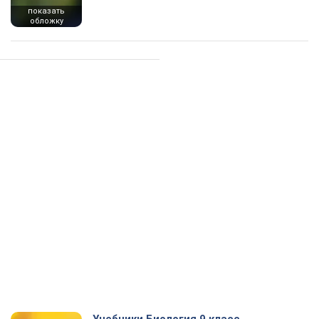
показать
обложку