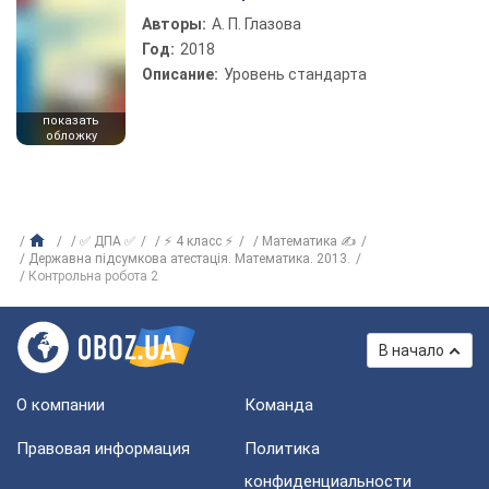
Авторы:
А. П. Глазова
Год:
2018
Описание:
Уровень стандарта
показать
обложку
✅ ДПА ✅
⚡ 4 класс ⚡
Математика ✍
Державна підсумкова атестація. Математика. 2013.
Контрольна робота 2
В начало
О компании
Команда
Правовая информация
Политика
конфиденциальности