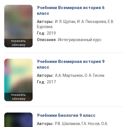
Учебники Всемирная история 6
класс
Авторы:
И. Я. Щупак, И. А. Пискарева, Е.В.
Бурлака
Год:
2019
Описание:
Интегрированный курс
показать
обложку
Учебники Всемирная история 9
класс
Авторы:
А.А. Мартынюк, О. А. Гисем
Год:
2017
показать
обложку
Учебники Биология 9 класс
Авторы:
Р.В. Шаламов, Г.А. Носов, О.А.