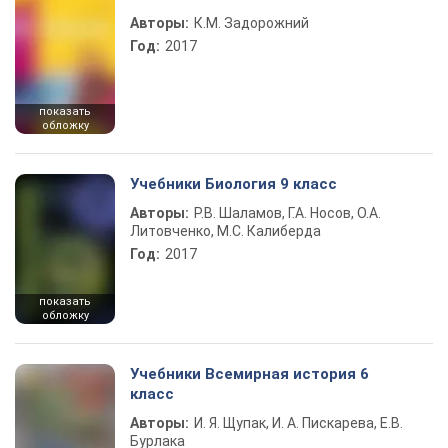
Авторы:
К.М. Задорожний
Год:
2017
показать
обложку
Учебники Биология 9 класс
Авторы:
Р.В. Шаламов, Г.А. Носов, О.А.
Литовченко, М.С. Калиберда
Год:
2017
показать
обложку
Учебники Всемирная история 6
класс
Авторы:
И. Я. Щупак, И. А. Пискарева, Е.В.
Бурлака