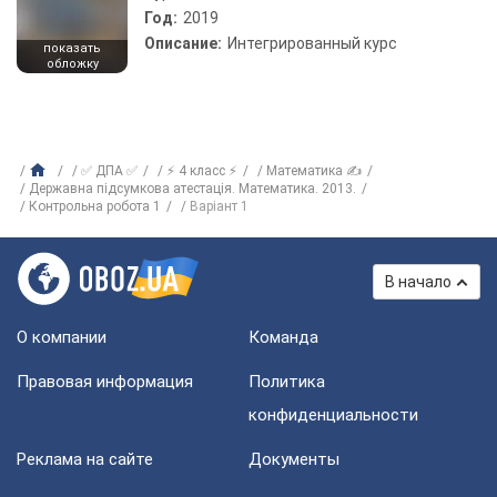
Год:
2019
Описание:
Интегрированный курс
показать
обложку
✅ ДПА ✅
⚡ 4 класс ⚡
Математика ✍
Державна підсумкова атестація. Математика. 2013.
Контрольна робота 1
Варіант 1
В начало
О компании
Команда
Правовая информация
Политика
конфиденциальности
Реклама на сайте
Документы