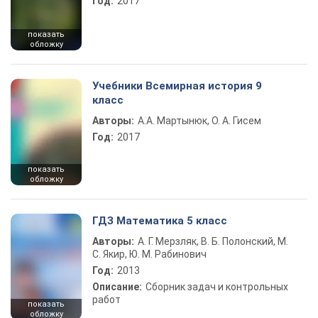
Год:
2017
показать
обложку
Учебники Всемирная история 9
класс
Авторы:
А.А. Мартынюк, О. А. Гисем
Год:
2017
показать
обложку
ГДЗ Математика 5 класс
Авторы:
А. Г. Мерзляк, В. Б. Полонский, М.
С. Якир, Ю. М. Рабинович
Год:
2013
Описание:
Сборник задач и контрольных
работ
показать
обложку