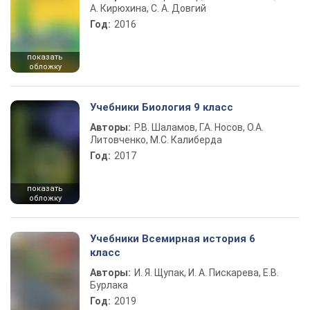
А. Кирюхина, С. А. Довгий
Год:
2016
показать
обложку
Учебники Биология 9 класс
Авторы:
Р.В. Шаламов, Г.А. Носов, О.А.
Литовченко, М.С. Калиберда
Год:
2017
показать
обложку
Учебники Всемирная история 6
класс
Авторы:
И. Я. Щупак, И. А. Пискарева, Е.В.
Бурлака
Год:
2019