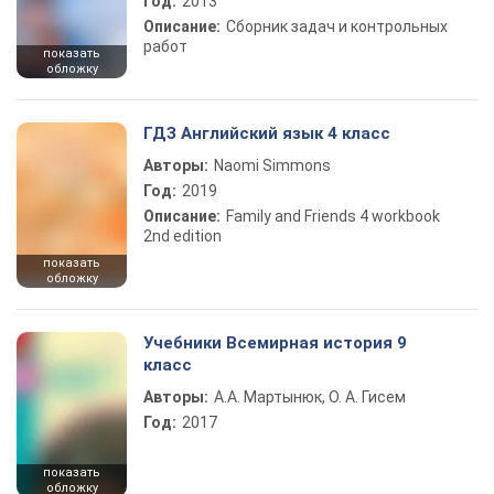
Год:
2013
Описание:
Сборник задач и контрольных
работ
показать
обложку
ГДЗ Английский язык 4 класс
Авторы:
Naomi Simmons
Год:
2019
Описание:
Family and Friends 4 workbook
2nd edition
показать
обложку
Учебники Всемирная история 9
класс
Авторы:
А.А. Мартынюк, О. А. Гисем
Год:
2017
показать
обложку