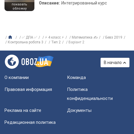
Описание:
Интегрированный курс
показать
обложку
✅ ДПА ✅
⚡ 4 класс ⚡
Математика ✍
Бевз 2019
Контрольна робота 3
Тип 2
Варіант 2
В начало
О компании
Команда
Правовая информация
Политика
конфиденциальности
Реклама на сайте
Документы
Редакционная политика