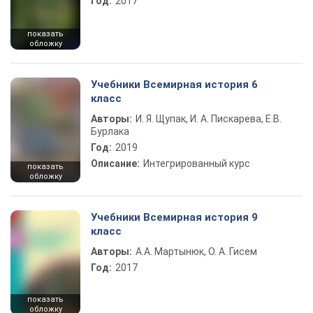
Год:
2017
показать
обложку
Учебники Всемирная история 6
класс
Авторы:
И. Я. Щупак, И. А. Пискарева, Е.В.
Бурлака
Год:
2019
Описание:
Интегрированный курс
показать
обложку
Учебники Всемирная история 9
класс
Авторы:
А.А. Мартынюк, О. А. Гисем
Год:
2017
показать
обложку