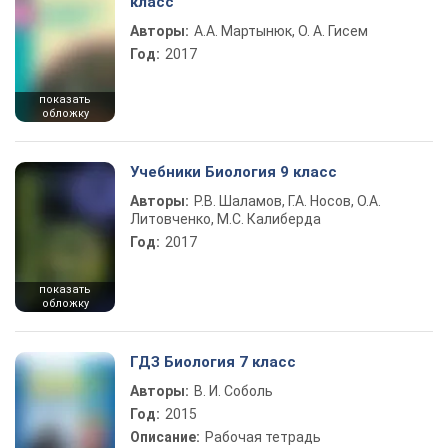
класс
Авторы:
А.А. Мартынюк, О. А. Гисем
Год:
2017
показать
обложку
Учебники Биология 9 класс
Авторы:
Р.В. Шаламов, Г.А. Носов, О.А.
Литовченко, М.С. Калиберда
Год:
2017
показать
обложку
ГДЗ Биология 7 класс
Авторы:
В. И. Соболь
Год:
2015
Описание:
Рабочая тетрадь