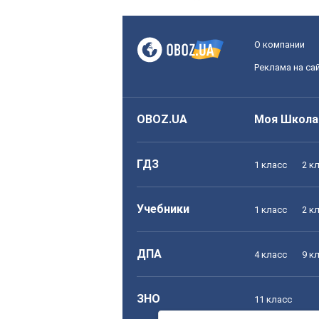
О компании
Реклама на са
OBOZ.UA
Моя Школа
ГДЗ
1 класс
2 к
Учебники
1 класс
2 к
ДПА
4 класс
9 к
ЗНО
11 класс