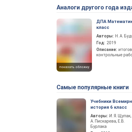
Аналоги другого года изд
ДПА Математик
класс
Авторы:
Н. А. Бу
Год:
2019
Описание:
итого
контрольные раб
показать обложку
Самые популярные книги
Учебники Всемир
история 6 класс
Авторы:
И. Я. Щупак,
А. Пискарева, Е.В.
Бурлака