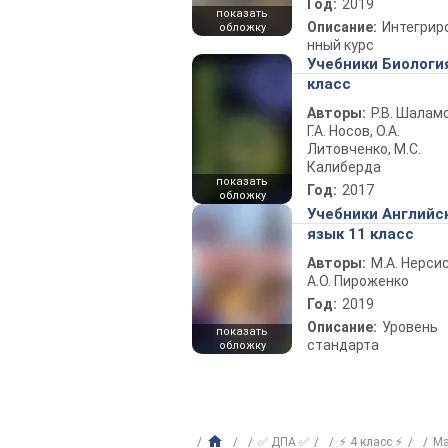
Год:
2019
показать
Описание:
Интегрир
обложку
нный курс
Учебники Биологи
класс
Авторы:
Р.В. Шаламо
Г.А. Носов, О.А.
Литовченко, М.С.
Калиберда
показать
Год:
2017
обложку
Учебники Английс
язык 11 класс
Авторы:
М.А. Нерсис
А.О. Пироженко
Год:
2019
Описание:
Уровень
показать
стандарта
обложку
✅ ДПА ✅
⚡ 4 класс ⚡
Ма