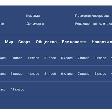
Команда
Правовая информация
йте
Документы
Редакционная политика
Мир
Спорт
Общество
Все новости
Новости 
ласс
3 класс
4 класс
5 класс
6 класс
7 класс
8 класс
ласс
3 класс
4 класс
5 класс
6 класс
7 класс
8 класс
ласс
11 класс