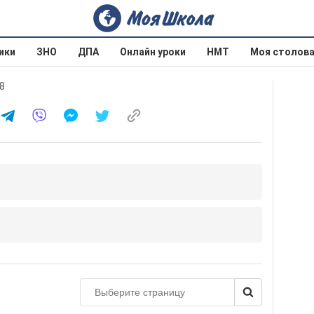
ики
ЗНО
ДПА
Онлайн уроки
НМТ
Моя столов
8
9