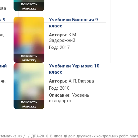
показать
ова
обложку
я 9
Учебники Биология 9
класс
в,
Авторы:
К.М.
Задорожний
Год:
2017
показать
обложку
кий
Учебники Укр мова 10
класс
ян,
Авторы:
А. П. Глазова
Год:
2018
Описание:
Уровень
стандарта
показать
обложку
тематика ✍
ДПА-2018. Відповіді до підсумкових контрольних робіт. Мат