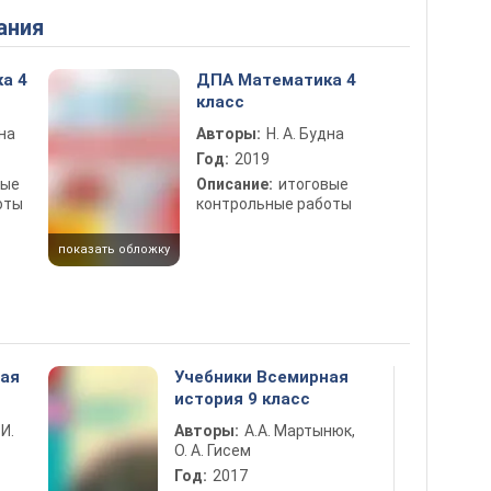
ания
а 4
ДПА Математика 4
класс
дна
Авторы:
Н. А. Будна
Год:
2019
вые
Описание:
итоговые
оты
контрольные работы
показать обложку
ная
Учебники Всемирная
история 9 класс
 И.
Авторы:
А.А. Мартынюк,
О. А. Гисем
Год:
2017