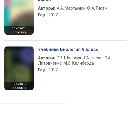
Авторы:
А.А. Мартынюк, О. А. Гисем
Год:
2017
показать
обложку
Учебники Биология 9 класс
Авторы:
Р.В. Шаламов, Г.А. Носов, О.А.
Литовченко, М.С. Калиберда
Год:
2017
показать
обложку