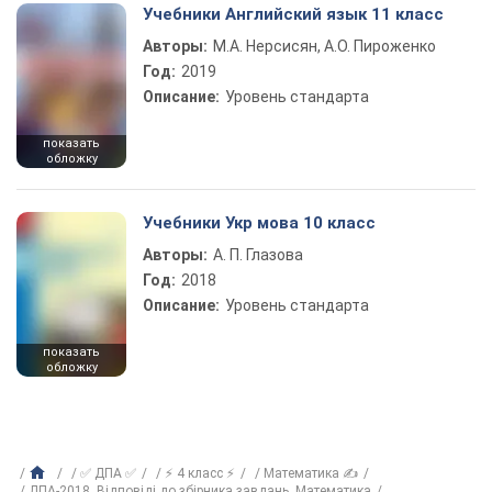
Учебники Английский язык 11 класс
Авторы:
М.А. Нерсисян, А.О. Пироженко
Год:
2019
Описание:
Уровень стандарта
показать
обложку
Учебники Укр мова 10 класс
Авторы:
А. П. Глазова
Год:
2018
Описание:
Уровень стандарта
показать
обложку
✅ ДПА ✅
⚡ 4 класс ⚡
Математика ✍
ДПА-2018. Відповіді до збірника завдань. Математика