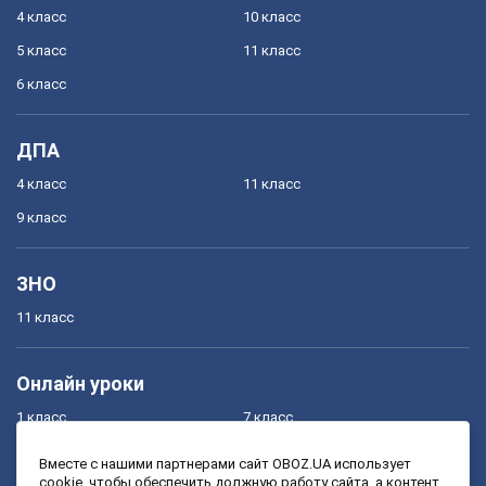
4 класс
10 класс
5 класс
11 класс
6 класс
ДПА
4 класс
11 класс
9 класс
ЗНО
11 класс
Онлайн уроки
1 класс
7 класс
2 класс
8 класс
Вместе с нашими партнерами сайт OBOZ.UA использует
cookie, чтобы обеспечить должную работу сайта, а контент
3 класс
9 класс