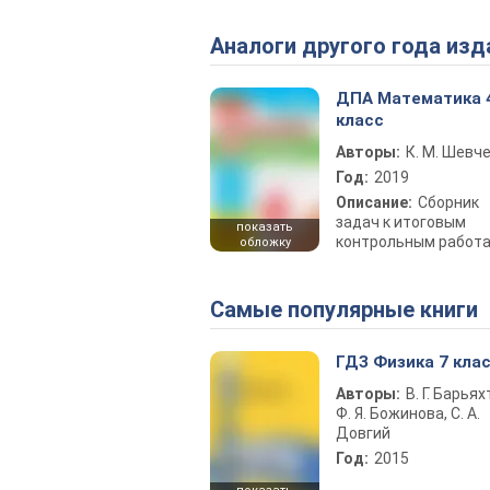
Аналоги другого года изд
ДПА Математика 
класс
Авторы:
К. М. Шевч
Год:
2019
Описание:
Сборник
задач к итоговым
показать
контрольным работ
обложку
Самые популярные книги
ГДЗ Физика 7 кла
Авторы:
В. Г. Барьях
Ф. Я. Божинова, С. А.
Довгий
Год:
2015