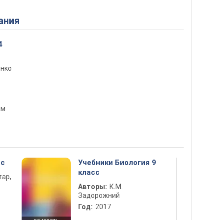
ания
4
енко
ам
сс
Учебники Биология 9
класс
тар,
Авторы:
К.М.
Задорожний
Год:
2017