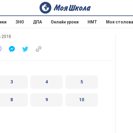
ики
ЗНО
ДПА
Онлайн уроки
НМТ
Моя столов
о 2018
3
4
5
8
9
10