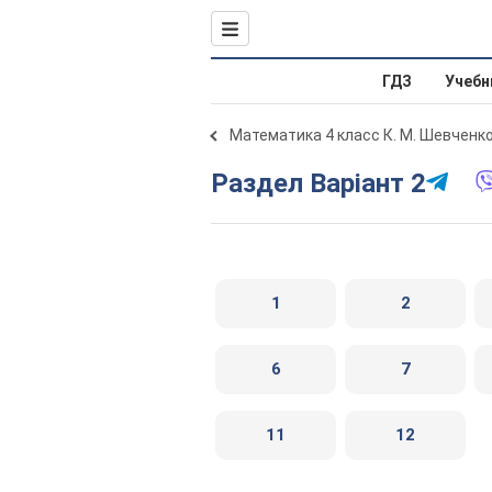
ГДЗ
Учебн
Математика 4 класс К. М. Шевченк
Раздел Варіант 2
1
2
6
7
11
12