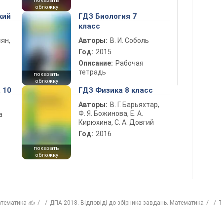
показать
обложку
кий
ГДЗ Биология 7
класс
ян,
Авторы:
В. И. Соболь
Год:
2015
Описание:
Рабочая
тетрадь
показать
обложку
 10
ГДЗ Физика 8 класс
Авторы:
В. Г. Барьяхтар,
Ф. Я. Божинова, Е. А.
а
Кирюхина, С. А. Довгий
Год:
2016
показать
обложку
тематика ✍
ДПА-2018. Відповіді до збірника завдань. Математика