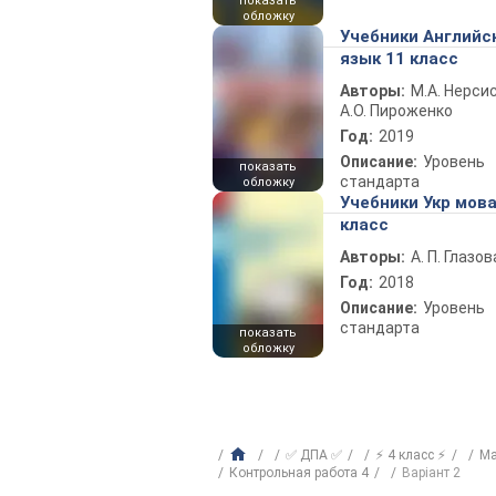
показать
обложку
Учебники Английс
язык 11 класс
Авторы:
М.А. Нерсис
А.О. Пироженко
Год:
2019
Описание:
Уровень
показать
стандарта
обложку
Учебники Укр мова
класс
Авторы:
А. П. Глазов
Год:
2018
Описание:
Уровень
стандарта
показать
обложку
✅ ДПА ✅
⚡ 4 класс ⚡
Ма
Контрольная работа 4
Варіант 2