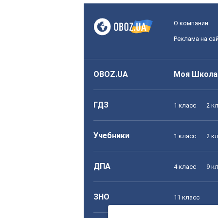
О компании
Реклама на са
OBOZ.UA
Моя Школа
ГДЗ
1 класс
2 к
Учебники
1 класс
2 к
ДПА
4 класс
9 к
ЗНО
11 класс