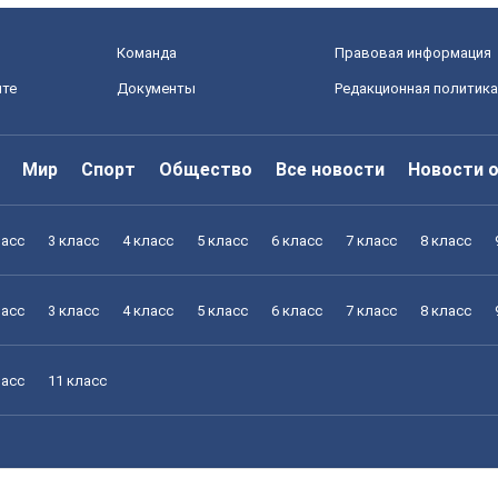
Команда
Правовая информация
йте
Документы
Редакционная политика
Мир
Спорт
Общество
Все новости
Новости 
ласс
3 класс
4 класс
5 класс
6 класс
7 класс
8 класс
ласс
3 класс
4 класс
5 класс
6 класс
7 класс
8 класс
ласс
11 класс