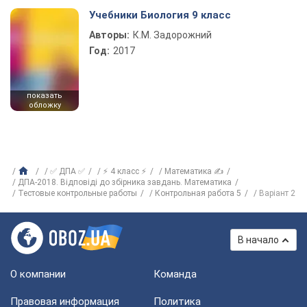
Учебники Биология 9 класс
Авторы:
К.М. Задорожний
Год:
2017
показать
обложку
✅ ДПА ✅
⚡ 4 класс ⚡
Математика ✍
ДПА-2018. Відповіді до збірника завдань. Математика
Тестовые контрольные работы
Контрольная работа 5
Варіант 2
В начало
О компании
Команда
Правовая информация
Политика