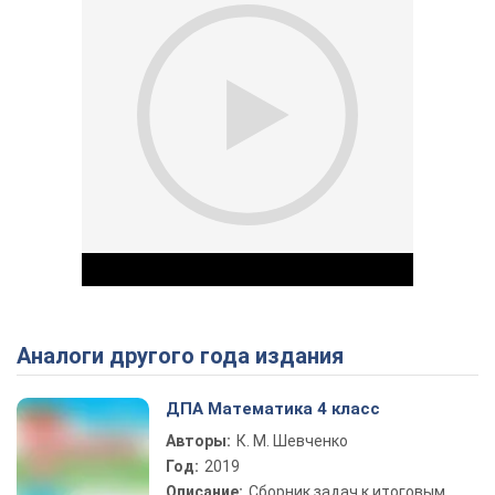
Аналоги другого года издания
Play Video
ДПА Математика 4 класс
Авторы:
К. М. Шевченко
Год:
2019
Описание:
Сборник задач к итоговым