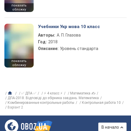
показать
обложку
Учебники Укр мова 10 класс
Авторы:
А. П. Глазова
Год:
2018
Описание:
Уровень стандарта
показать
обложку
✅ ДПА ✅
⚡ 4 класс ⚡
Математика ✍
ДПА-2018. Відповіді до збірника завдань. Математика
Комбинированные контрольные работы
Контрольная работа 10
Варіант 2
В начало