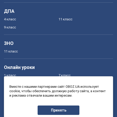
ДПА
4 класс
11 класс
9 класс
ЗНО
11 класс
Онлайн уроки
1 класс
7 класс
2 класс
8 класс
Вместе с нашими партнерами сайт OBOZ.UA использует
cookie, чтобы обеспечить должную работу сайта, а контент
3 класс
9 класс
и реклама отвечали вашим интересам.
4 класс
10 класс
5 класс
11 класс
Принять
6 класс