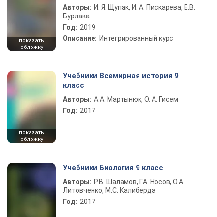
Авторы:
И. Я. Щупак, И. А. Пискарева, Е.В.
Бурлака
Год:
2019
Описание:
Интегрированный курс
показать
обложку
Учебники Всемирная история 9
класс
Авторы:
А.А. Мартынюк, О. А. Гисем
Год:
2017
показать
обложку
Учебники Биология 9 класс
Авторы:
Р.В. Шаламов, Г.А. Носов, О.А.
Литовченко, М.С. Калиберда
Год:
2017