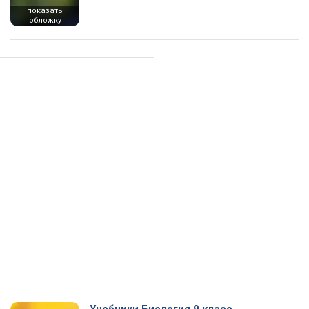
показать
обложку