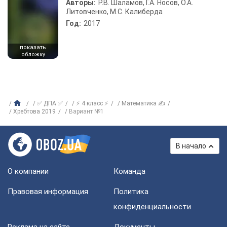
Авторы:
Р.В. Шаламов, Г.А. Носов, О.А.
Литовченко, М.С. Калиберда
Год:
2017
показать
обложку
✅ ДПА ✅
⚡ 4 класс ⚡
Математика ✍
Хребтова 2019
Вариант №1
В начало
О компании
Команда
Правовая информация
Политика
конфиденциальности