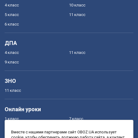
4 класс
10 класс
5 класс
11 класс
6 класс
ДПА
4 класс
11 класс
9 класс
ЗНО
11 класс
Онлайн уроки
1 класс
7 класс
2 класс
8 класс
Вместе с нашими партнерами сайт OBOZ.UA использует
cookie, чтобы обеспечить должную работу сайта, а контент
3 класс
9 класс