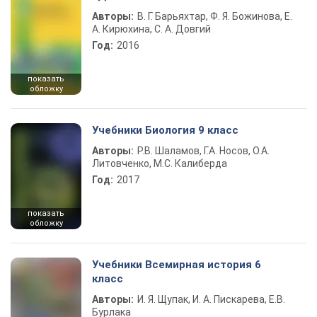
Авторы:
В. Г. Барьяхтар, Ф. Я. Божинова, Е.
А. Кирюхина, С. А. Довгий
Год:
2016
показать
обложку
Учебники Биология 9 класс
Авторы:
Р.В. Шаламов, Г.А. Носов, О.А.
Литовченко, М.С. Калиберда
Год:
2017
показать
обложку
Учебники Всемирная история 6
класс
Авторы:
И. Я. Щупак, И. А. Пискарева, Е.В.
Бурлака