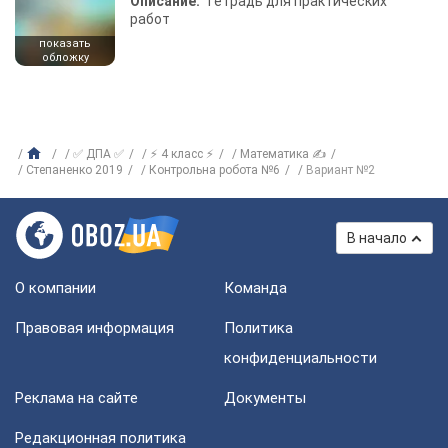
Описание:
Тетрадь для практических
работ
показать
обложку
✅ ДПА ✅
⚡ 4 класс ⚡
Математика ✍
Степаненко 2019
Контрольна робота №6
Вариант №2
В начало
О компании
Команда
Правовая информация
Политика
конфиденциальности
Реклама на сайте
Документы
Редакционная политика