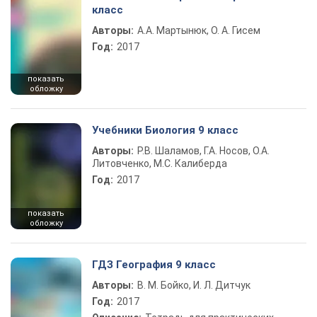
класс
Авторы:
А.А. Мартынюк, О. А. Гисем
Год:
2017
показать
обложку
Учебники Биология 9 класс
Авторы:
Р.В. Шаламов, Г.А. Носов, О.А.
Литовченко, М.С. Калиберда
Год:
2017
показать
обложку
ГДЗ География 9 класс
Авторы:
В. М. Бойко, И. Л. Дитчук
Год:
2017