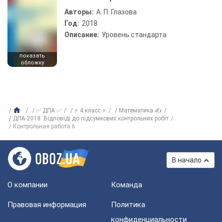
Авторы:
А. П. Глазова
Год:
2018
Описание:
Уровень стандарта
показать
обложку
✅ ДПА ✅
⚡ 4 класс ⚡
Математика ✍
ДПА-2018. Відповіді до підсумкових контрольних робіт
Контрольная работа 6
В начало
О компании
Команда
Правовая информация
Политика
конфиденциальности