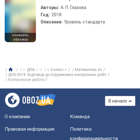
Авторы:
А. П. Глазова
Год:
2018
Описание:
Уровень стандарта
показать
обложку
✅ ДПА ✅
⚡ 4 класс ⚡
Математика ✍
ДПА-2018. Відповіді до підсумкових контрольних робіт
Контрольная работа 7
В начало
О компании
Команда
Правовая информация
Политика
конфиденциальности